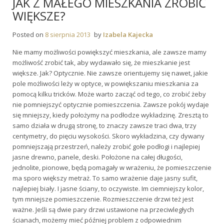
JAK Z MAŁEGO MIESZKANIA ZROBIĆ
WIĘKSZE?
Posted on
8 sierpnia 2013
by
Izabela Kajecka
Nie mamy możliwości powiększyć mieszkania, ale zawsze mamy
możliwość zrobić tak, aby wydawało się, że mieszkanie jest
większe. Jak? Optycznie. Nie zawsze orientujemy się nawet, jakie
pole możliwości leży w optyce, w powiększaniu mieszkania za
pomocą kilku tricków. Może warto zacząć od tego, co zrobić żeby
nie pomniejszyć optycznie pomieszczenia. Zawsze pokój wydaje
się mniejszy, kiedy położymy na podłodze wykładzinę. Zresztą to
samo działa w drugą stronę, to znaczy zawsze traci dwa, trzy
centymetry, do pięciu wysokości. Skoro wykładzina, czy dywany
pomniejszają przestrzeń, należy zrobić gołe podłogi i najlepiej
jasne drewno, panele, deski. Położone na całej długości,
jednolite, pionowe, będą pomagały w wrażeniu, że pomieszczenie
ma sporo większy metraż. To samo wrażenie daje jasny sufit,
najlepiej biały. I jasne ściany, to oczywiste. Im ciemniejszy kolor,
tym mniejsze pomieszczenie. Rozmieszczenie drzwi też jest
ważne. Jeśli są dwie pary drzwi ustawione na przeciwległych
ścianach, możemy mieć później problem z odpowiednim