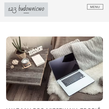
Skip
123 budownicwo
MENU
to
content