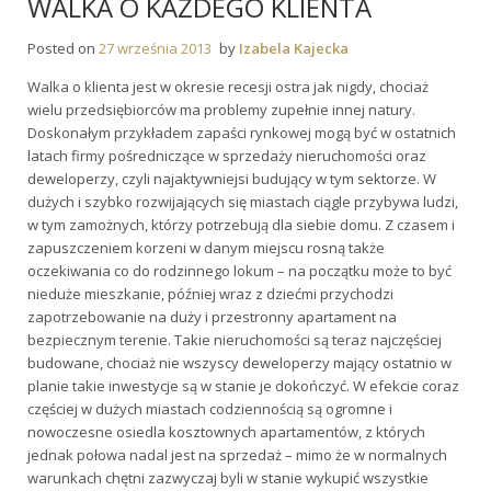
WALKA O KAŻDEGO KLIENTA
Posted on
27 września 2013
by
Izabela Kajecka
Walka o klienta jest w okresie recesji ostra jak nigdy, chociaż
wielu przedsiębiorców ma problemy zupełnie innej natury.
Doskonałym przykładem zapaści rynkowej mogą być w ostatnich
latach firmy pośredniczące w sprzedaży nieruchomości oraz
deweloperzy, czyli najaktywniejsi budujący w tym sektorze. W
dużych i szybko rozwijających się miastach ciągle przybywa ludzi,
w tym zamożnych, którzy potrzebują dla siebie domu. Z czasem i
zapuszczeniem korzeni w danym miejscu rosną także
oczekiwania co do rodzinnego lokum – na początku może to być
nieduże mieszkanie, później wraz z dziećmi przychodzi
zapotrzebowanie na duży i przestronny apartament na
bezpiecznym terenie. Takie nieruchomości są teraz najczęściej
budowane, chociaż nie wszyscy deweloperzy mający ostatnio w
planie takie inwestycje są w stanie je dokończyć. W efekcie coraz
częściej w dużych miastach codziennością są ogromne i
nowoczesne osiedla kosztownych apartamentów, z których
jednak połowa nadal jest na sprzedaż – mimo że w normalnych
warunkach chętni zazwyczaj byli w stanie wykupić wszystkie