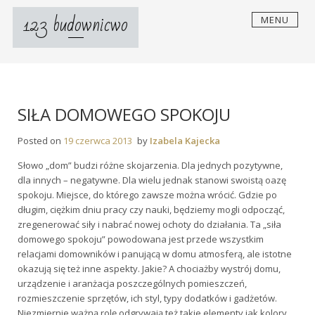
Skip
123 budownicwo
MENU
to
content
SIŁA DOMOWEGO SPOKOJU
Posted on
19 czerwca 2013
by
Izabela Kajecka
Słowo „dom” budzi różne skojarzenia. Dla jednych pozytywne,
dla innych – negatywne. Dla wielu jednak stanowi swoistą oazę
spokoju. Miejsce, do którego zawsze można wrócić. Gdzie po
długim, ciężkim dniu pracy czy nauki, będziemy mogli odpocząć,
zregenerować siły i nabrać nowej ochoty do działania. Ta „siła
domowego spokoju” powodowana jest przede wszystkim
relacjami domowników i panującą w domu atmosferą, ale istotne
okazują się też inne aspekty. Jakie? A chociażby wystrój domu,
urządzenie i aranżacja poszczególnych pomieszczeń,
rozmieszczenie sprzętów, ich styl, typy dodatków i gadżetów.
Niezmiernie ważną rolę odgrywają też takie elementy jak kolory