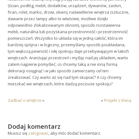
(ścian, podłóg, mebli, dodatków, urządzeń, dywanów, zasłon,
firan, rolet, markiz, drzwi, okien), naświetlenie wnętrza (sztuczne,
dawane przez lampy albo to właściwe, możliwe dzięki
odpowiednio zlokalizowanym oknom), sposób rozstawienia
mebli, naturalna lub pozyskana przestronność i przestrzenność
pomieszczeń. Wszystko to układa się w jedną całość, która im
bardziej spójna i w logiczny, przemyślany sposób poukładana,
tym większą pewność i siłę spokoju daje przebywającym w takich
wnętrzach. Aranżując przestrzeń i myśląc nad jej układem, warto
zatem najpierw pomyśleć, co chcemy taką a nie inną formą
dekoracji osiągnąć i w jaki sposób zamierzamy cel ten
zrealizować. Czy warto aż się nad tym skupiać? A czy chcemy
mieszkać we wnętrzach, które dadzą poczucie spokoju?
Zadbać o wnętrze
»
«
Projekt z klasą
Dodaj komentarz
Musisz się
zalogować
, aby móc dodać komentarz.