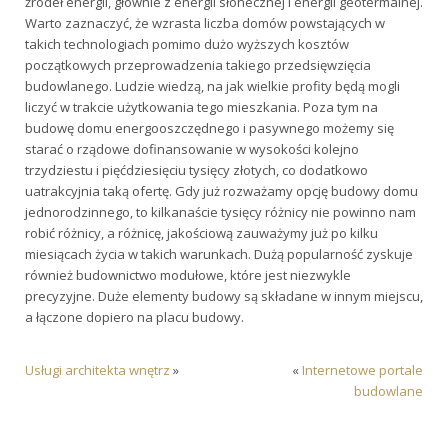
źródeł energii, głównie z energii słonecznej i energii geotermalnej.
Warto zaznaczyć, że wzrasta liczba domów powstających w
takich technologiach pomimo dużo wyższych kosztów
początkowych przeprowadzenia takiego przedsięwzięcia
budowlanego. Ludzie wiedzą, na jak wielkie profity będą mogli
liczyć w trakcie użytkowania tego mieszkania. Poza tym na
budowę domu energooszczędnego i pasywnego możemy się
starać o rządowe dofinansowanie w wysokości kolejno
trzydziestu i pięćdziesięciu tysięcy złotych, co dodatkowo
uatrakcyjnia taką ofertę. Gdy już rozważamy opcję budowy domu
jednorodzinnego, to kilkanaście tysięcy różnicy nie powinno nam
robić różnicy, a różnicę, jakościową zauważymy już po kilku
miesiącach życia w takich warunkach. Dużą popularność zyskuje
również budownictwo modułowe, które jest niezwykle
precyzyjne. Duże elementy budowy są składane w innym miejscu,
a łączone dopiero na placu budowy.
Usługi architekta wnętrz
»
«
Internetowe portale
budowlane