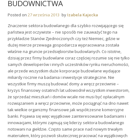
BUDOWNICTWA
Posted on
27 września 2013
by
Izabela Kajecka
Znaczenie sektora budowlanego dla szybko rozwijającego się
państwa jest oczywiste – nie sposób nie zauważyć tego na
przykładzie Stanów Zjednoczonych czy też Niemiec, gdzie w
dużej mierze przewaga gospodarcza wypracowana została
właśnie na gruncie przedsiębiorstw budowlanych. Co istotne,
dzisiaj przez firmy budowlane coraz częściej rozumie się nie tylko
samych deweloperów i innych uczestników rynku nieruchomości,
ale przede wszystkim duże korporacje budowlane wydające
miliardy rocznie na badania i inwestycje strategiczne. Nie
wszystkie firmy muszą budować domy a wręcz przeciwnie –
kryzys finansowy ostatnich lat udowodnił wszystkim inwestorom,
że sprzedaż mieszkań i domów wcale nie musi być opłacalnym
rozwiązaniem a wręcz przeciwnie, może pociągnąć na dno nawet
tak wielkie organizmy finansowe jak współczesne komercyjne
banki. Pojawia się więc wyjątkowe zainteresowanie badaniami i
innowacjami, którymi zajmują się liderzy sektora budowlanego
notowani na giełdzie. Często same prace nad nowym trwałym
materiałem, który pozwoli skuteczniej pracować na wyjątkowych