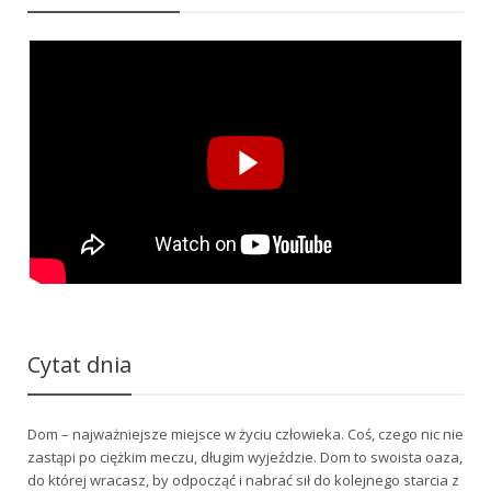
Cytat dnia
Dom – najważniejsze miejsce w życiu człowieka. Coś, czego nic nie
zastąpi po ciężkim meczu, długim wyjeździe. Dom to swoista oaza,
do której wracasz, by odpocząć i nabrać sił do kolejnego starcia z