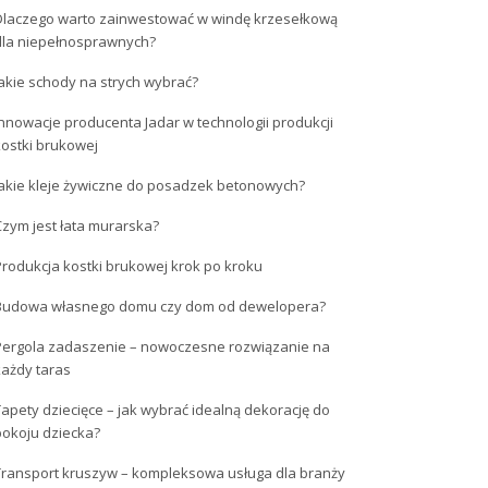
Dlaczego warto zainwestować w windę krzesełkową
dla niepełnosprawnych?
akie schody na strych wybrać?
nnowacje producenta Jadar w technologii produkcji
kostki brukowej
Jakie kleje żywiczne do posadzek betonowych?
zym jest łata murarska?
rodukcja kostki brukowej krok po kroku
Budowa własnego domu czy dom od dewelopera?
Pergola zadaszenie – nowoczesne rozwiązanie na
każdy taras
apety dziecięce – jak wybrać idealną dekorację do
pokoju dziecka?
Transport kruszyw – kompleksowa usługa dla branży