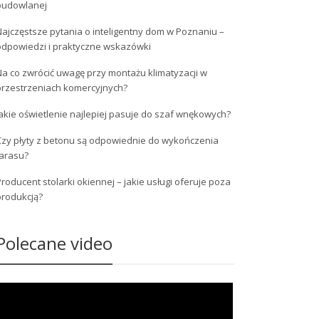
budowlanej
ajczęstsze pytania o inteligentny dom w Poznaniu –
odpowiedzi i praktyczne wskazówki
a co zwrócić uwagę przy montażu klimatyzacji w
przestrzeniach komercyjnych?
akie oświetlenie najlepiej pasuje do szaf wnękowych?
Czy płyty z betonu są odpowiednie do wykończenia
tarasu?
roducent stolarki okiennej – jakie usługi oferuje poza
produkcją?
Polecane video