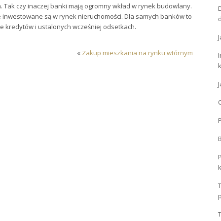
. Tak czy inaczej banki mają ogromny wkład w rynek budowlany.
kie inwestowane są w rynek nieruchomości. Dla samych banków to
cie kredytów i ustalonych wcześniej odsetkach.
J
«
Zakup mieszkania na rynku wtórnym
I
C
P
T