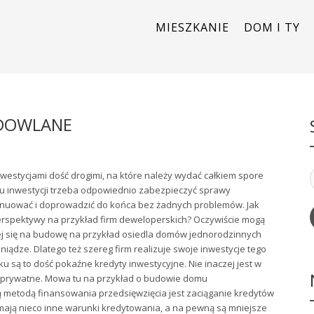
MIESZKANIE
DOM I TY
UDOWLANE
nwestycjami dość drogimi, na które należy wydać całkiem spore
aju inwestycji trzeba odpowiednio zabezpieczyć sprawy
ynuować i doprowadzić do końca bez żadnych problemów. Jak
rspektywy na przykład firm deweloperskich? Oczywiście mogą
ącej się na budowę na przykład osiedla domów jednorodzinnych
ądze. Dlatego też szereg firm realizuje swoje inwestycje tego
 są to dość pokaźne kredyty inwestycyjne. Nie inaczej jest w
 prywatne. Mowa tu na przykład o budowie domu
 metodą finansowania przedsięwzięcia jest zaciąganie kredytów
mają nieco inne warunki kredytowania, a na pewną są mniejsze