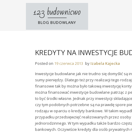
Skip
123 budownicwo
to
content
BLOG BUDOWLANY
KREDYTY NA INWESTYCJE B
Posted on
19 czerwca 2013
by
Izabela Kajecka
Inwestycje budowlane jak nie trudno się domyślić są i
sumy pieniędzy. Dlatego też przy realizacji tego rodz
finansowe tak by można było takową inwestycję kont
można finansować inwestycje budowlane patrząc z pe
to być środki własne. Jednak przy inwestycji składaj
czy tym podobnych potrzebne są na prawdę spore pieni
rodzaju w oparciu o kredyty bankowe. W takim wypadku
przypadku przedsięwzięć realizowanych przez osoby
jednorodzinnego. W tym wypadku także bardzo częstą
bankowych. Oczywiście kredyty dla osób prywatnych 