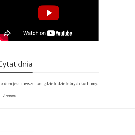
Cytat dnia
Bo dom jest zawsze tam gdzie ludzie których kochamy.
—
Anonim