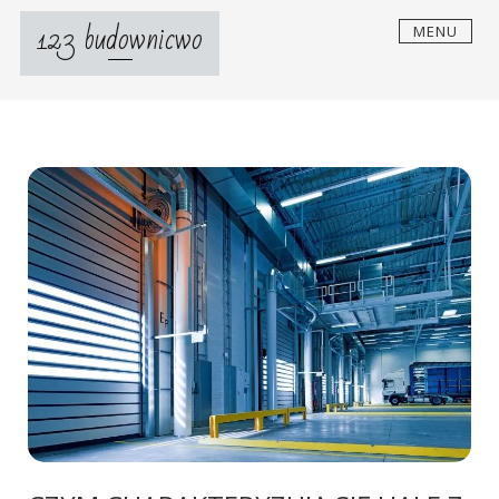
Skip
123 budownicwo
MENU
to
content